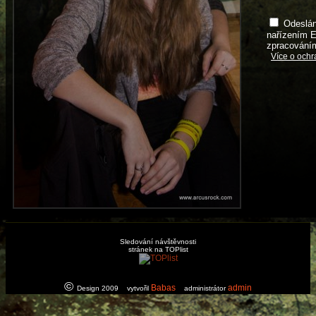
Odeslán
nařízením E
zpracováním
Sledování návštěvnosti
stránek na TOPlist
©
Babas
admin
Design 2009 vytvořil
administrátor