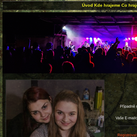
Úvod
Kde hrajeme
Co hra
Případně m
Vaše E-mail