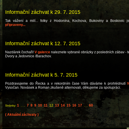
Informační záchvat k 29. 7. 2015
Tak vážení a milí... fotky z Hodonína, Kochova, Bukoviny a Boskovic js
připraveny...
Informační záchvat k 12. 7. 2015
Nazdárek čochaři!
V galerce
naleznete vybrané obrázky z posledních zábav - t
Dvory a Jedovnice /Barachov.
Informační záchvat k 5. 7. 2015
Pozdravujeme do Řecka a v rekordním čase Vám dáváme k prohlédnutí
f
Vysočan. Novásek a Roman zkušeně alternovali, děkujeme za spolupráci.
1
. . .
7
8
9
10
11
12
13
14
15
16
17
. . .
60
Stránky:
( Aktuální záchvaty )