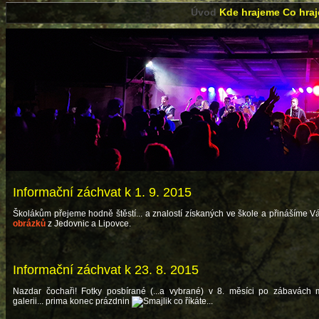
Úvod
Kde hrajeme
Co hra
Informační záchvat k 1. 9. 2015
Školákům přejeme hodně štěstí... a znalostí získaných ve škole a přinášíme 
obrázků
z Jedovnic a Lipovce.
Informační záchvat k 23. 8. 2015
Nazdar čochaři! Fotky posbírané (...a vybrané) v 8. měsíci po zábavách 
galerii... prima konec prázdnin
co říkáte...