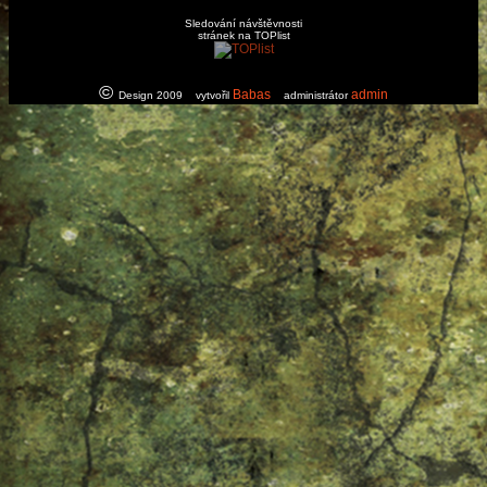
Sledování návštěvnosti
stránek na TOPlist
©
Babas
admin
Design 2009 vytvořil
administrátor