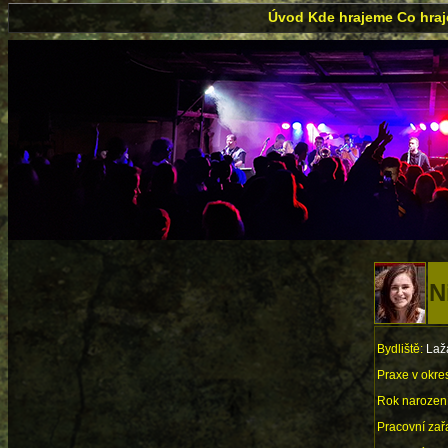
Úvod
Kde hrajeme
Co hra
N
Bydliště:
Laž
Praxe v okres
Rok narození
Pracovní zař