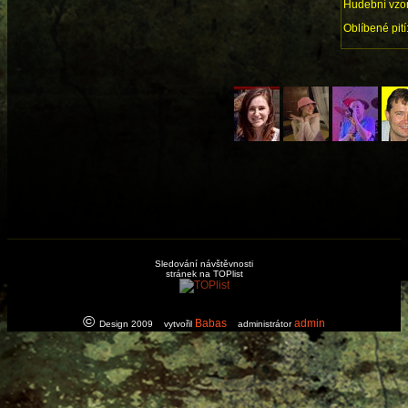
Hudební vzor
Oblíbené pití
Sledování návštěvnosti
stránek na TOPlist
©
Babas
admin
Design 2009 vytvořil
administrátor